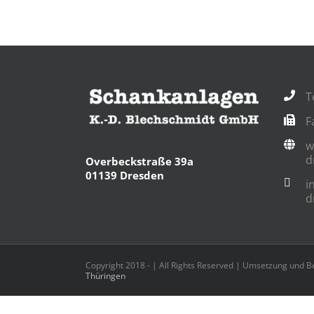
T
F
w
d
Overbeckstraße 39a
01139 Dresden
i
d
Copyright 2018 -
| All Rights Reserved | Umsetzung und 
Thüringen