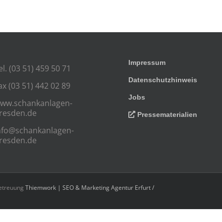
Impressum
el. (03 51) 459 50 71
Datenschutzhinweis
ax (03 51) 442 02 89
Jobs
ww.schankanlagen-
resden.de
Pressematerialien
nfo@schankanlagen-
resden.de
Betreuung
Thiemwork | SEO & Marketing Agentur Erfurt /