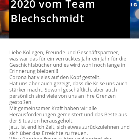
2020 vom Team
Blechschmidt
Liebe Kollegen, Freunde und Geschäftspartner,
was war das für ein verrücktes Jahr ein Jahr für die
Geschichtsbücher und es wird wohl noch lange in
Erinnerung bleiben!!!
Corona hat vieles auf den Kopf gestellt.
Hat uns aber auch gezeigt, dass die Krise uns auch
stärker macht. Sowohl geschäftlich, aber auch
persönlich sind viele von uns an Ihre Grenzen
gestoßen.
Mit gemeinsamer Kraft haben wir alle
Herausforderungen gemeistert und das Beste aus
der Situation herausgeholt.
Jetzt ist endlich Zeit, sich etwas zurückzulehnen und
sich über das Erreichte zu freuen.