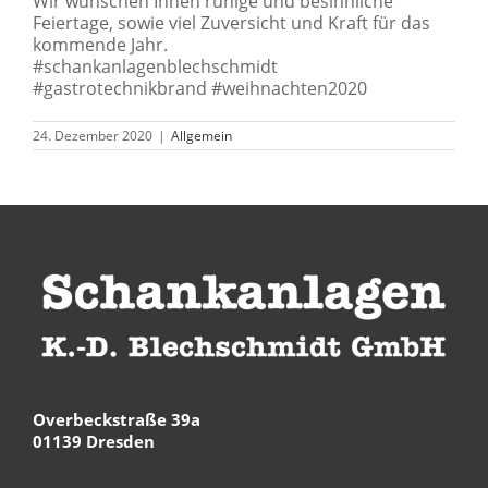
Wir wünschen Ihnen ruhige und besinnliche
Feiertage, sowie viel Zuversicht und Kraft für das
kommende Jahr.
#schankanlagenblechschmidt
#gastrotechnikbrand #weihnachten2020
24. Dezember 2020
|
Allgemein
Overbeckstraße 39a
01139 Dresden