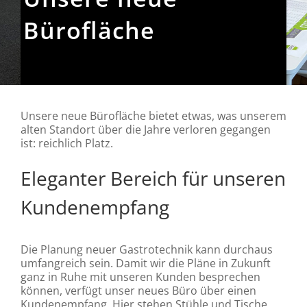
Bürofläche
Unsere neue Bürofläche bietet etwas, was unserem
alten Standort über die Jahre verloren gegangen
ist: reichlich Platz.
Eleganter Bereich für unseren
Kundenempfang
Die Planung neuer Gastrotechnik kann durchaus
umfangreich sein. Damit wir die Pläne in Zukunft
ganz in Ruhe mit unseren Kunden besprechen
können, verfügt unser neues Büro über einen
Kundenempfang. Hier stehen Stühle und Tische,