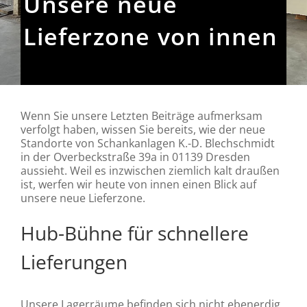
Unsere neue
Lieferzone von innen
Wenn Sie unsere Letzten Beiträge aufmerksam
verfolgt haben, wissen Sie bereits, wie der neue
Standorte von Schankanlagen K.-D. Blechschmidt
in der Overbeckstraße 39a in 01139 Dresden
aussieht. Weil es inzwischen ziemlich kalt draußen
ist, werfen wir heute von innen einen Blick auf
unsere neue Lieferzone.
Hub-Bühne für schnellere
Lieferungen
Unsere Lagerräume befinden sich nicht ebenerdig,